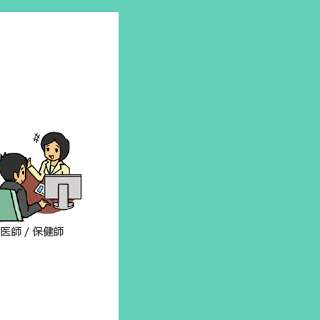
>>
公式サイト
-サポ が紹介され
サポ」（渡部芳徳
ました。