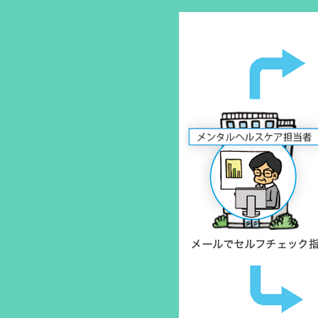
2014-01-14
南山堂「レシピ」最
2014-01-14
アン-サポが福島民
2013-11-27
先日に引き続き、
ました。
2013-11-27
主婦の友社より書
著）」が発売され
2013-11-26
日刊スポーツ（20