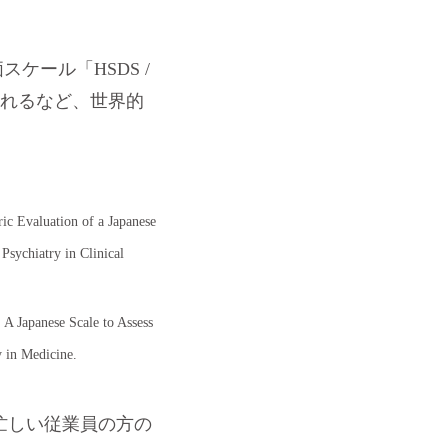
ール「HSDS /
されるなど、世界的
c Evaluation of a Japanese
Psychiatry in Clinical
A Japanese Scale to Assess
y in Medicine.
忙しい従業員の方の