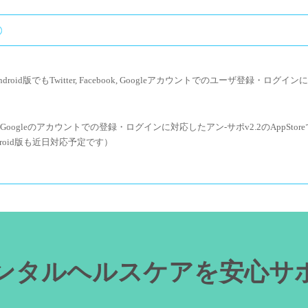
ndroid版でもTwitter, Facebook, Googleアカウントでのユーザ登録・ログ
cebook, Googleのアカウントでの登録・ログインに対応したアン-サポv2.2のAppSt
roid版も近日対応予定です）
id版をGoogle Play Storeにて配信開始しました。
をApp Storeにて配信開始しました。Android版についてはもうしばらくお待ち
ンタルヘルスケアを安心サ
ャーバージョンアップとなるv2.0.0をApp Storeにて配信開始しました。