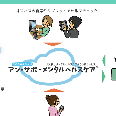
新号（2014年冬号 Vol.13 No.1）に、アン-サポが掲載/紹介されています。
報(1/11 郡山・県南版）と福島民友(1/13 全県版)に掲載/紹介されました。
日刊スポーツ（2013/11/27）の記事「増えるうつ病、変わる治療」にてアン
籍「薬を減らせばうつ病は治る 自分でコントロールできる新アプリ「アン-
ます。 >>
amazon.jp
13/11/26）の記事「増えるうつ病、変わる治療」にてアン-サポ が紹介され