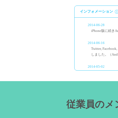
インフォメーション
2014-06-28
iPhone版に続きA
2014-06-16
Twitter, Fa
しました。（And
2014-05-02
アン-サポ Andro
2014-04-16
アン-サポv2.1
従業員のメ
2014-03-21
アン-サポ初のメジ